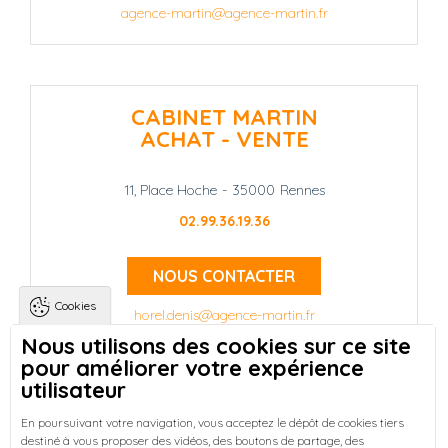
agence-martin@agence-martin.fr
CABINET MARTIN
ACHAT - VENTE
11, Place Hoche
-
35000
Rennes
02.99.36.19.36
NOUS CONTACTER
Cookies
horel.denis@agence-martin.fr
Nous utilisons des cookies sur ce site
pour améliorer votre expérience
Landing pages
Qui sommes-nous ?
-
utilisateur
Trouver une location à Rennes
-
Réussir votre achat immobilier à Rennes
-
En poursuivant votre navigation, vous acceptez le dépôt de cookies tiers
destiné à vous proposer des vidéos, des boutons de partage, des
Découvrez nos programmes neufs à Rennes
-